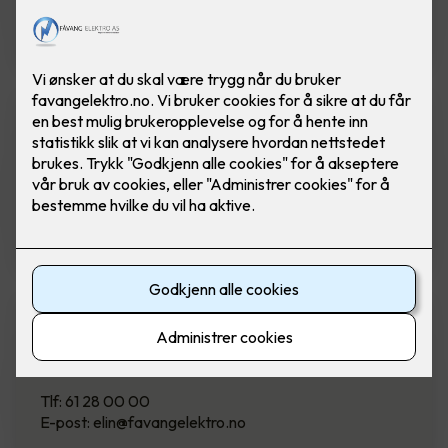
Tlf: 992 03 164
E-post: morten@favangelektro.no
Frode Stalenget
Saksbehandler
Tlf: 992 03 166
E-post: frode@favangelektro.no
Elin Thorsgård
Kontormedarbeider
Tlf: 61 28 00 00
E-post: elin@favangelektro.no