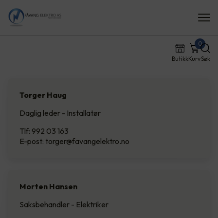
0
Butikk
Kurv
Søk
Torger Haug
Daglig leder - Installatør
Tlf: 992 03 163
E-post: torger@favangelektro.no
Morten Hansen
Saksbehandler - Elektriker