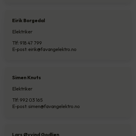
Eirik Borgedal
Elektriker
Tlf: 918 47 799
E-post: eirik@favangelektro.no
Simen Knuts
Elektriker
Tlf: 992 03 165
E-post: simen@favangelektro.no
Lars Øyvind Godlien