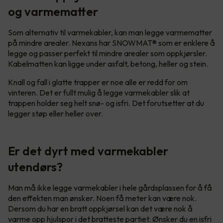
og varmematter
Som alternativ til varmekabler, kan man legge varmematter
på mindre arealer. Nexans har SNOWMAT® som er enklere å
legge og passer perfekt til mindre arealer som oppkjørsler.
Kabelmatten kan ligge under asfalt, betong, heller og stein.
Knall og fall i glatte trapper er noe alle er redd for om
vinteren. Det er fullt mulig å legge varmekabler slik at
trappen holder seg helt snø- og isfri. Det forutsetter at du
legger støp eller heller over.
Er det dyrt med varmekabler
utendørs?
Man må ikke legge varmekabler i hele gårdsplassen for å få
den effekten man ønsker. Noen få meter kan være nok.
Dersom du har en bratt oppkjørsel kan det være nok å
varme opp hjulspor i det bratteste partiet. Ønsker du en isfri