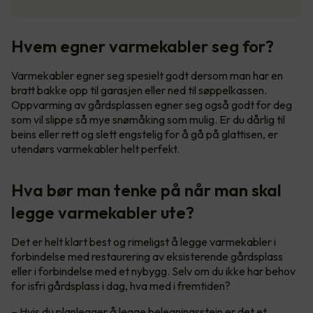
Hvem egner varmekabler seg for?
Varmekabler egner seg spesielt godt dersom man har en
bratt bakke opp til garasjen eller ned til søppelkassen.
Oppvarming av gårdsplassen egner seg også godt for deg
som vil slippe så mye snømåking som mulig. Er du dårlig til
beins eller rett og slett engstelig for å gå på glattisen, er
utendørs varmekabler helt perfekt.
Hva bør man tenke på når man skal
legge varmekabler ute?
Det er helt klart best og rimeligst å legge varmekabler i
forbindelse med restaurering av eksisterende gårdsplass
eller i forbindelse med et nybygg. Selv om du ikke har behov
for isfri gårdsplass i dag, hva med i fremtiden?
– Hvis du planlegger å legge belegningsstein er det et