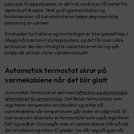
passasje til søppelkassen, er det nok med noen få meter fra
døren bort til søpla. Tenk godt gjennom behov og
bruksmønster, så kan elektrikeren hjelpe deg med riktig
plassering av varmen.
Kostnaden for kablene og monteringen er ikke spesielt høy. I
tillegg må man ha et styringssystem, og det får man i ulike
prisklasser der den rimeligste varianten er en av-og-på-
knapp slik at man styrer varmen manuelt.
Automatisk termostat skrur på
varmekablene når det blir glatt
Automatisk termostat er det mest
effektive og økonomiske
alternativet til varmestyring
. Det finnes termostater som
registrerer temperatur en utendørs og setter på
varmekablene når temperaturen går under et valgt nivå. Et
mer avansert alternativ er termostater som også registrerer
fukt og nedbør. Da unngår man at varmekablene står på når
det er solskinn og minus 10 grader. De slår seg på igjen når