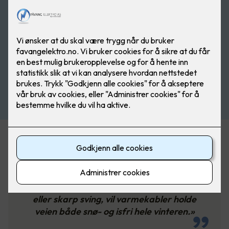
«Varmekabler kan legges under asfalt
og belegningsstein. Hvis du har en
klønete innkjøring med en bratt bakke
eller skarp sving, vil varmekabler holde
veien både snø- og isfri hele vinteren.»