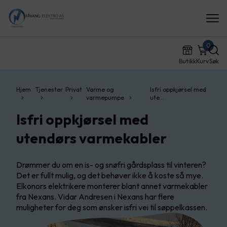
0
Butikk
Kurv
Søk
Hjem
Tjenester
Privat
Varme og
Isfri oppkjørsel med
varmepumpe
ute…
Isfri oppkjørsel med
utendørs varmekabler
Drømmer du om en is- og snøfri gårdsplass til vinteren?
Det er fullt mulig, og det behøver ikke å koste så mye.
Elkonors elektrikere monterer blant annet varmekabler
fra Nexans. Vidar Andresen i Nexans har flere
muligheter for deg som ønsker isfri vei til søppelkassen.