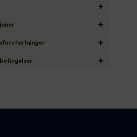
sjoner
gsforutsetninger
sbetingelser