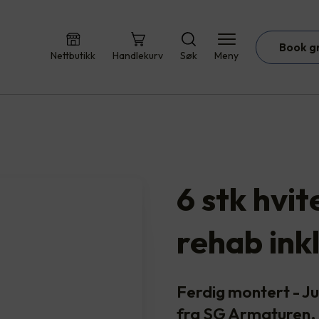
Book g
Nettbutikk
Handlekurv
Søk
Meny
6 stk hvi
rehab ink
Ferdig montert - 
fra SG Armaturen.