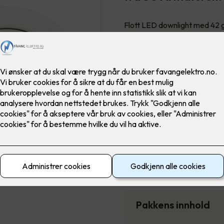
Flott LED downlight med 42 gr
innendørs bruke, inkl. LED d
Farge
6,900
,-
Antall
-
Pakkens innhold