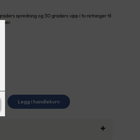
aders spredning og 30 graders vipp i to retninger til
immer.
+
Legg i handlekurv