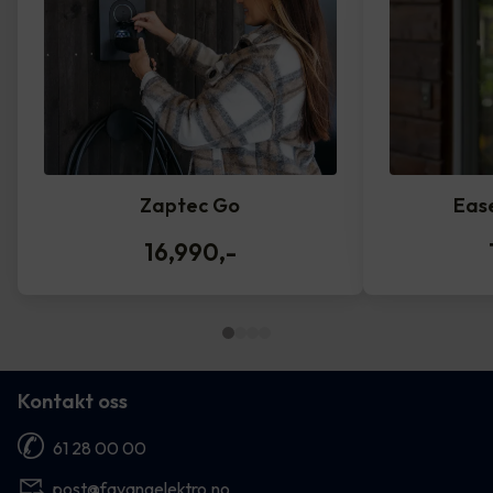
Zaptec Go
Eas
16,990
,-
Kontakt oss
61 28 00 00
post@favangelektro.no