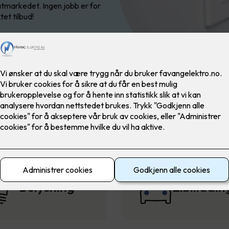
ivatmarkedet. Ingen jobb er for
tet tilbud!
Belysning
Elbilladin