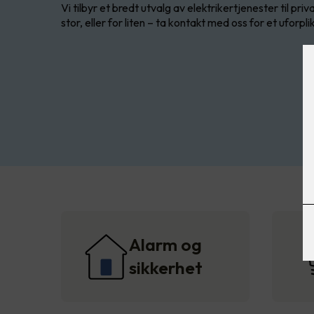
Vi tilbyr et bredt utvalg av elektrikertjenester til pr
stor, eller for liten – ta kontakt med oss for et uforplik
Alarm og
sikkerhet