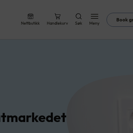
Book g
Nettbutikk
Handlekurv
Søk
Meny
vatmarkedet