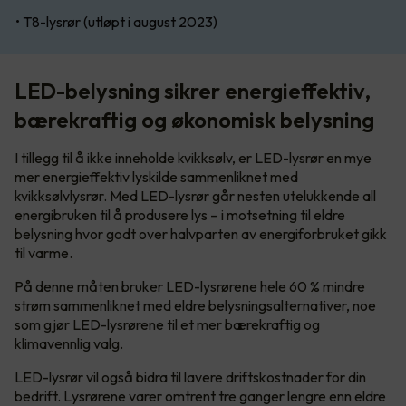
• T8-lysrør (utløpt i august 2023)
LED-belysning sikrer energieffektiv,
bærekraftig og økonomisk belysning
I tillegg til å ikke inneholde kvikksølv, er LED-lysrør en mye
mer energieffektiv lyskilde sammenliknet med
kvikksølvlysrør. Med LED-lysrør går nesten utelukkende all
energibruken til å produsere lys – i motsetning til eldre
belysning hvor godt over halvparten av energiforbruket gikk
til varme.
På denne måten bruker LED-lysrørene hele 60 % mindre
strøm sammenliknet med eldre belysningsalternativer, noe
som gjør LED-lysrørene til et mer bærekraftig og
klimavennlig valg.
LED-lysrør vil også bidra til lavere driftskostnader for din
bedrift. Lysrørene varer omtrent tre ganger lengre enn eldre