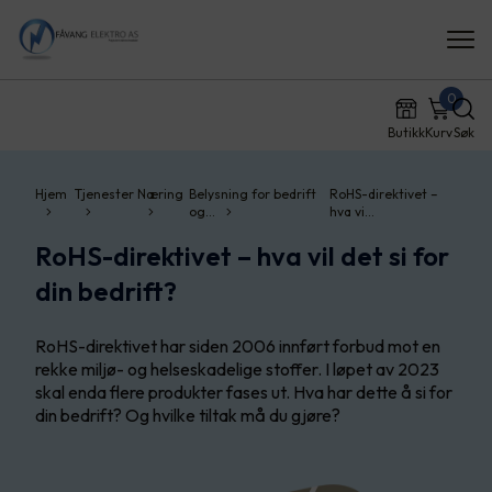
0
Butikk
Kurv
Søk
Hjem
Tjenester
Næring
Belysning for bedrift
RoHS-direktivet –
og…
hva vi…
RoHS-direktivet – hva vil det si for
din bedrift?
RoHS-direktivet har siden 2006 innført forbud mot en
rekke miljø- og helseskadelige stoffer. I løpet av 2023
skal enda flere produkter fases ut. Hva har dette å si for
din bedrift? Og hvilke tiltak må du gjøre?