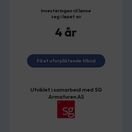
Investeringen vil lønne
seg i løpet av
4
år
Få et uforpliktende tilbud
Utviklet i samarbeid med SG
Armaturen AS