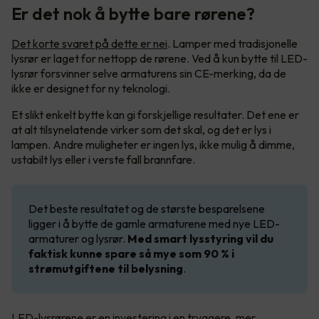
Er det nok å bytte bare rørene?
Det korte svaret på dette er nei
. Lamper med tradisjonelle
lysrør er laget for nettopp de rørene. Ved å kun bytte til LED-
lysrør forsvinner selve armaturens sin CE-merking, da de
ikke er designet for ny teknologi.
Et slikt enkelt bytte kan gi forskjellige resultater. Det ene er
at alt tilsynelatende virker som det skal, og det er lys i
lampen. Andre muligheter er ingen lys, ikke mulig å dimme,
ustabilt lys eller i verste fall brannfare.
Det beste resultatet og de største besparelsene
ligger i å bytte de gamle armaturene med nye LED-
armaturer og lysrør.
Med smart lysstyring vil du
faktisk kunne spare så mye som 90 % i
strømutgiftene til belysning
.
LED-lysrørene er en investering i en tryggere, mer