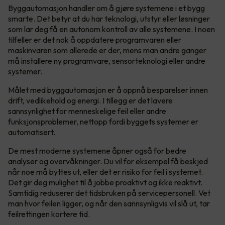
Byggautomasjon handler om å gjøre systemene i et bygg
smarte. Det betyr at du har teknologi, utstyr eller løsninger
som lar deg få en autonom kontroll av alle systemene. I noen
tilfeller er det nok å oppdatere programvaren eller
maskinvaren som allerede er der, mens man andre ganger
må installere ny programvare, sensorteknologi eller andre
systemer.
Målet med byggautomasjon er å oppnå besparelser innen
drift, vedlikehold og energi. I tillegg er det lavere
sannsynlighet for menneskelige feil eller andre
funksjonsproblemer, nettopp fordi byggets systemer er
automatisert.
De mest moderne systemene åpner også for bedre
analyser og overvåkninger. Du vil for eksempel få beskjed
når noe må byttes ut, eller det er risiko for feil i systemet.
Det gir deg mulighet til å jobbe proaktivt og ikke reaktivt.
Samtidig reduserer det tidsbruken på servicepersonell. Vet
man hvor feilen ligger, og når den sannsynligvis vil slå ut, tar
feilrettingen kortere tid.