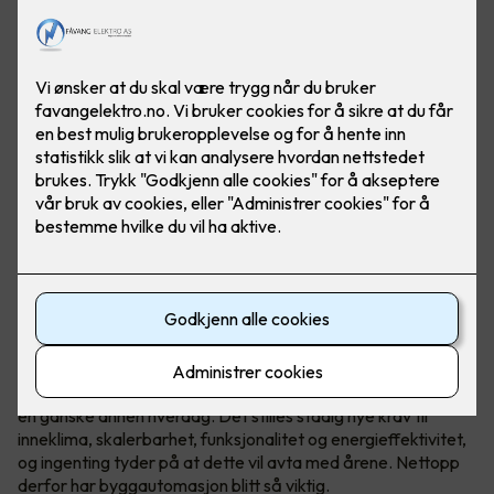
Høye strømpriser, og stadig større fokus på
energibesparelse, har gjort at flere norske bedrifter har fått
en ganske annen hverdag. Det stilles stadig nye krav til
inneklima, skalerbarhet, funksjonalitet og energieffektivitet,
og ingenting tyder på at dette vil avta med årene. Nettopp
derfor har byggautomasjon blitt så viktig.