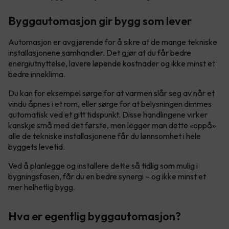
Byggautomasjon gir bygg som lever
Automasjon er avgjørende for å sikre at de mange tekniske
installasjonene samhandler. Det gjør at du får bedre
energiutnyttelse, lavere løpende kostnader og ikke minst et
bedre inneklima.
Du kan for eksempel sørge for at varmen slår seg av når et
vindu åpnes i et rom, eller sørge for at belysningen dimmes
automatisk ved et gitt tidspunkt. Disse handlingene virker
kanskje små med det første, men legger man dette «oppå»
alle de tekniske installasjonene får du lønnsomhet i hele
byggets levetid.
Ved å planlegge og installere dette så tidlig som mulig i
bygningsfasen, får du en bedre synergi – og ikke minst et
mer helhetlig bygg.
Hva er egentlig byggautomasjon?