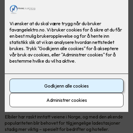
Elbil er fremtiden. Gjør hverdagen til ansatte og gjester
enklere ved å installere ladeanlegg på arbeidsplassen.
Foto: Marthe Thu (Zaptec)
Utskifting til elbiler
Elbiler har raskt inntatt veiene i Norge, og med den økende
populariteten blir behovet for tilgjengelige ladestasjoner
stadig mer viktig – spesielt for bedrifter og hoteller.