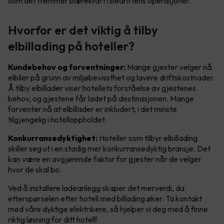
som det fremmer bærekraft i bedriftens operasjoner.
Hvorfor er det viktig å tilby
elbillading på hoteller?
Kundebehov og forventninger:
Mange gjester velger nå
elbiler på grunn av miljøbevissthet og lavere driftskostnader.
Å tilby elbillader viser hotellets forståelse av gjestenes
behov, og gjestene får ladet på destinasjonen. Mange
forventer nå at elbillader er inkludert, i det minste
tilgjengelig i hotelloppholdet.
Konkurransedyktighet:
Hoteller som tilbyr elbillading
skiller seg ut i en stadig mer konkurransedyktig bransje. Det
kan være en avgjørende faktor for gjester når de velger
hvor de skal bo.
Ved å installere ladeanlegg skaper det merverdi, da
etterspørselen etter hotell med billading øker. Ta kontakt
med våre dyktige elektrikere, så hjelper vi deg med å finne
riktig løsning for ditt hotell!