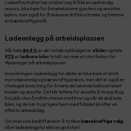
Ladeinfrastruktur har utviklet seg til å bli en nødvendig
ressurs, ikke bare for å imøtekomme gjesters og ansattes
behov, men også for å redusere driftskostnader og fremme
en bærekraftig profil.
Ladeanlegg på arbeidsplassen
Når hele
84,5 %
av det totale nybilsalget er
elbiler
og hele
97%
er
ladbare biler
totalt, ser man et stort behov for
tilpasninger på arbeidsplassen.
Investeringen i ladeanlegg for elbiler er ikke bare et skritt
mot miljøvennlig og bærekraftig praksis, men det er også en
strategisk beslutning for å møte det økende behovet blant
kunder og ansatte. Det blir lettere for ansatte å ta seg til og
fra jobb uten å måtte stresse med hvor og når de skal lade
bilen, og de kan trygt kjøre hjem med fulladet bil etter en
effektiv arbeidsdag.
Om man som bedrift ønsker å ta flere
bærekraftige valg
,
så er ladeanlegg for elbil en god start.