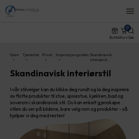
0
Butikk
Kurv
Søk
Hjem
Tjenester
Privat
Inspirasjonsguiden
Skandinavisk
interiørsti…
Skandinavisk interiørstil
I vår stilvelger kan du klikke deg rundt og la deg inspirere
av flotte produkter til stue, spisestue, kjøkken, bad og
soverom i skandinavisk stil. Du kan enkelt gjenskape
stilen du ser på bildene, bare velg rom og produkter - så
hjelper vi deg med resten!