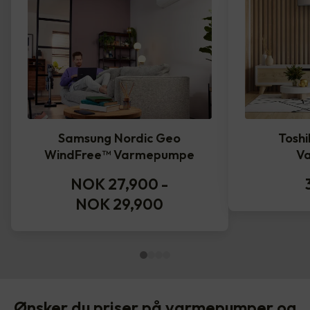
Samsung Nordic Geo
Toshi
WindFree™️ Varmepumpe
V
NOK 27,900
-
NOK 29,900
Ønsker du priser på varmepumper og