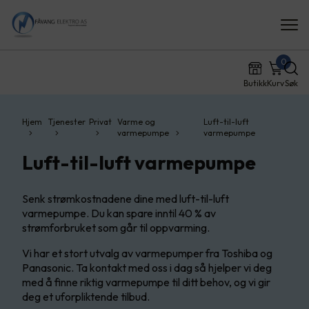
0
Butikk
Kurv
Søk
Hjem
Tjenester
Privat
Varme og
Luft-til-luft
varmepumpe
varmepumpe
Luft-til-luft varmepumpe
Senk strømkostnadene dine med luft-til-luft
varmepumpe. Du kan spare inntil 40 % av
strømforbruket som går til oppvarming.
Vi har et stort utvalg av varmepumper fra Toshiba og
Panasonic. Ta kontakt med oss i dag så hjelper vi deg
med å finne riktig varmepumpe til ditt behov, og vi gir
deg et uforpliktende tilbud.