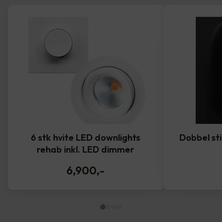
6 stk hvite LED downlights
Dobbel st
rehab inkl. LED dimmer
6,900
,-