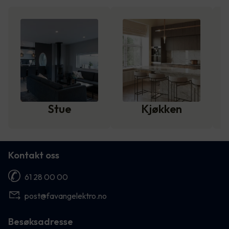
Stue
Kjøkken
Kontakt oss
61 28 00 00
post@favangelektro.no
Besøksadresse