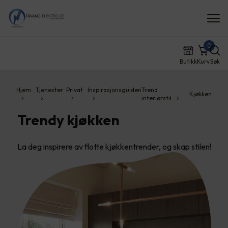
0
Butikk
Kurv
Søk
Hjem
Tjenester
Privat
Inspirasjonsguiden
Trend
Kjøkken
interiørstil
Trendy kjøkken
La deg inspirere av flotte kjøkkentrender, og skap stilen!